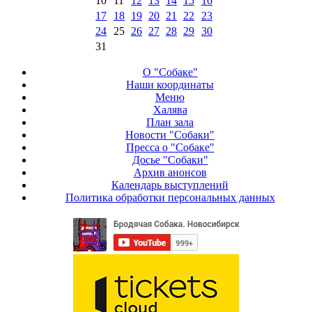
10
11
12
13
14
15
16
17
18
19
20
21
22
23
24
25
26
27
28
29
30
31
О "Собаке"
Наши координаты
Меню
Халява
План зала
Новости "Собаки"
Пресса о "Собаке"
Досье "Собаки"
Архив анонсов
Календарь выступлений
Политика обработки персональных данных