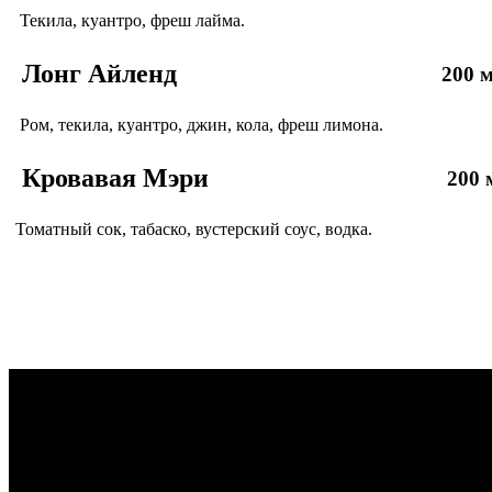
Текила, куантро, фреш лайма.
Лонг Айленд
200 м
Ром, текила, куантро, джин, кола, фреш лимона.
Кровавая Мэри
200 
Томатный сок, табаско, вустерский соус, водка.