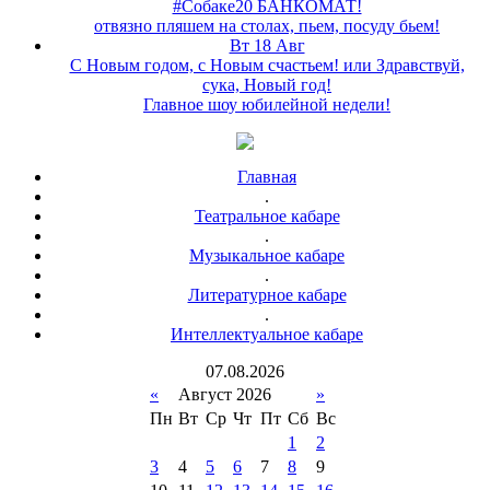
#Собаке20 БАНКОМАТ!
отвязно пляшем на столах, пьем, посуду бьем!
Вт 18 Авг
С Новым годом, с Новым счастьем! или Здравствуй,
сука, Новый год!
Главное шоу юбилейной недели!
Главная
.
Театральное кабаре
.
Музыкальное кабаре
.
Литературное кабаре
.
Интеллектуальное кабаре
07
.
08
.
2026
«
Август 2026
»
Пн
Вт
Ср
Чт
Пт
Сб
Вс
1
2
3
4
5
6
7
8
9