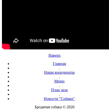
Наверх
Главная
.
Наши координаты
.
Меню
.
План зала
.
Новости "Собаки"
Бродячая собака © 2026