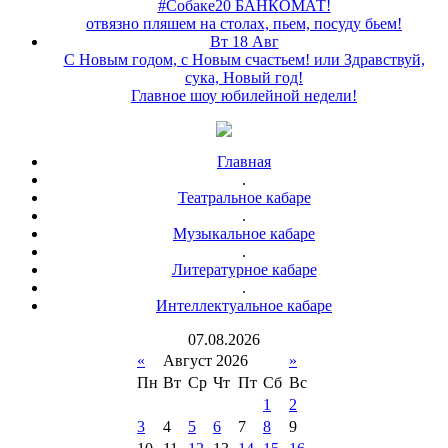
#Собаке20 БАНКОМАТ!
отвязно пляшем на столах, пьем, посуду бьем!
Вт 18 Авг
С Новым годом, с Новым счастьем! или Здравствуй,
сука, Новый год!
Главное шоу юбилейной недели!
Главная
.
Театральное кабаре
.
Музыкальное кабаре
.
Литературное кабаре
.
Интеллектуальное кабаре
07
.
08
.
2026
«
Август 2026
»
Пн
Вт
Ср
Чт
Пт
Сб
Вс
1
2
3
4
5
6
7
8
9