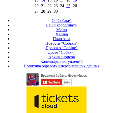
13
14
15
16
17
18
19
20
21
22
23
24
25
26
27
28
29
30
О "Собаке"
Наши координаты
Меню
Халява
План зала
Новости "Собаки"
Пресса о "Собаке"
Досье "Собаки"
Архив анонсов
Календарь выступлений
Политика обработки персональных данных