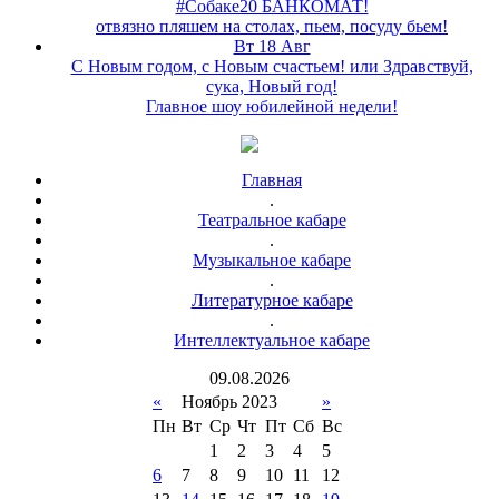
#Собаке20 БАНКОМАТ!
отвязно пляшем на столах, пьем, посуду бьем!
Вт 18 Авг
С Новым годом, с Новым счастьем! или Здравствуй,
сука, Новый год!
Главное шоу юбилейной недели!
Главная
.
Театральное кабаре
.
Музыкальное кабаре
.
Литературное кабаре
.
Интеллектуальное кабаре
09
.
08
.
2026
«
Ноябрь 2023
»
Пн
Вт
Ср
Чт
Пт
Сб
Вс
1
2
3
4
5
6
7
8
9
10
11
12