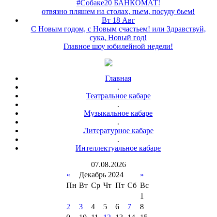
#Собаке20 БАНКОМАТ!
отвязно пляшем на столах, пьем, посуду бьем!
Вт 18 Авг
С Новым годом, с Новым счастьем! или Здравствуй,
сука, Новый год!
Главное шоу юбилейной недели!
Главная
.
Театральное кабаре
.
Музыкальное кабаре
.
Литературное кабаре
.
Интеллектуальное кабаре
07
.
08
.
2026
«
Декабрь 2024
»
Пн
Вт
Ср
Чт
Пт
Сб
Вс
1
2
3
4
5
6
7
8