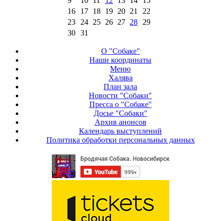
9
10
11
12
13
14
15
16
17
18
19
20
21
22
23
24
25
26
27
28
29
30
31
О "Собаке"
Наши координаты
Меню
Халява
План зала
Новости "Собаки"
Пресса о "Собаке"
Досье "Собаки"
Архив анонсов
Календарь выступлений
Политика обработки персональных данных