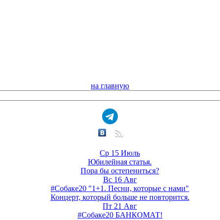
на главную
Ср 15 Июль
Юбилейная статья.
Пора бы остепениться?
Вс 16 Авг
#Собаке20 "1+1. Песни, которые с нами"
Концерт, который больше не повторится.
Пт 21 Авг
#Собаке20 БАНКОМАТ!