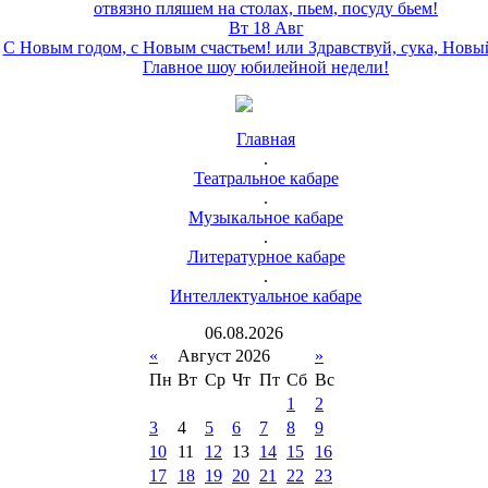
отвязно пляшем на столах, пьем, посуду бьем!
Вт 18 Авг
С Новым годом, с Новым счастьем! или Здравствуй, сука, Новы
Главное шоу юбилейной недели!
Главная
.
Театральное кабаре
.
Музыкальное кабаре
.
Литературное кабаре
.
Интеллектуальное кабаре
06
.
08
.
2026
«
Август 2026
»
Пн
Вт
Ср
Чт
Пт
Сб
Вс
1
2
3
4
5
6
7
8
9
10
11
12
13
14
15
16
17
18
19
20
21
22
23