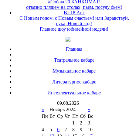
#Собаке20 БАНКОМАТ!
отвязно пляшем на столах, пьем, посуду бьем!
Вт 18 Авг
С Новым годом, с Новым счастьем! или Здравствуй,
сука, Новый год!
Главное шоу юбилейной недели!
Главная
.
Театральное кабаре
.
Музыкальное кабаре
.
Литературное кабаре
.
Интеллектуальное кабаре
09
.
08
.
2026
«
Ноябрь 2024
»
Пн
Вт
Ср
Чт
Пт
Сб
Вс
1
2
3
4
5
6
7
8
9
10