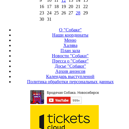
9
10
11
12
13
14
15
16
17
18
19
20
21
22
23
24
25
26
27
28
29
30
31
О "Собаке"
Наши координаты
Меню
Халява
План зала
Новости "Собаки"
Пресса о "Собаке"
Досье "Собаки"
Архив анонсов
Календарь выступлений
Политика обработки персональных данных