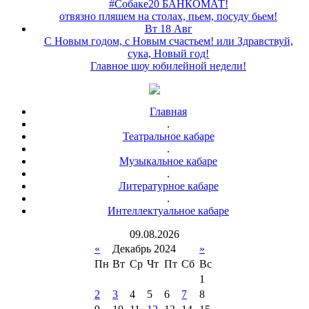
#Собаке20 БАНКОМАТ!
отвязно пляшем на столах, пьем, посуду бьем!
Вт 18 Авг
С Новым годом, с Новым счастьем! или Здравствуй,
сука, Новый год!
Главное шоу юбилейной недели!
Главная
.
Театральное кабаре
.
Музыкальное кабаре
.
Литературное кабаре
.
Интеллектуальное кабаре
09
.
08
.
2026
«
Декабрь 2024
»
Пн
Вт
Ср
Чт
Пт
Сб
Вс
1
2
3
4
5
6
7
8