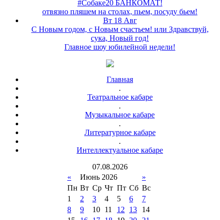
#Собаке20 БАНКОМАТ!
отвязно пляшем на столах, пьем, посуду бьем!
Вт 18 Авг
С Новым годом, с Новым счастьем! или Здравствуй,
сука, Новый год!
Главное шоу юбилейной недели!
Главная
.
Театральное кабаре
.
Музыкальное кабаре
.
Литературное кабаре
.
Интеллектуальное кабаре
07
.
08
.
2026
«
Июнь 2026
»
Пн
Вт
Ср
Чт
Пт
Сб
Вс
1
2
3
4
5
6
7
8
9
10
11
12
13
14