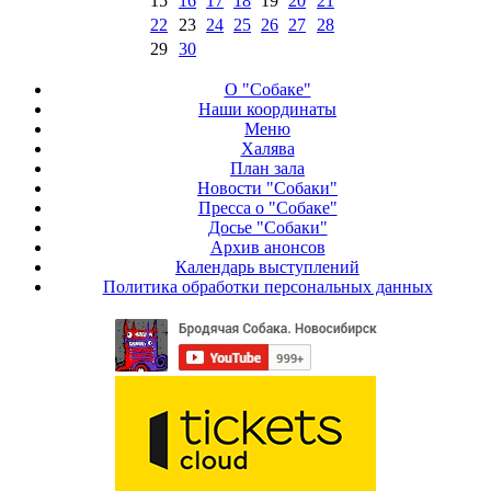
15
16
17
18
19
20
21
22
23
24
25
26
27
28
29
30
О "Собаке"
Наши координаты
Меню
Халява
План зала
Новости "Собаки"
Пресса о "Собаке"
Досье "Собаки"
Архив анонсов
Календарь выступлений
Политика обработки персональных данных