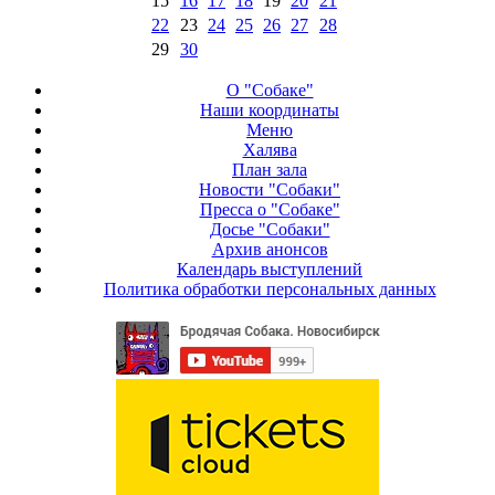
15
16
17
18
19
20
21
22
23
24
25
26
27
28
29
30
О "Собаке"
Наши координаты
Меню
Халява
План зала
Новости "Собаки"
Пресса о "Собаке"
Досье "Собаки"
Архив анонсов
Календарь выступлений
Политика обработки персональных данных