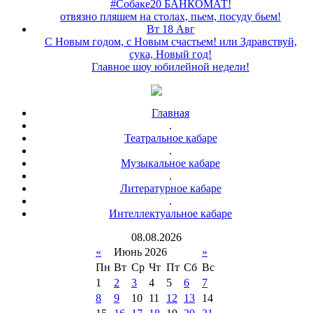
#Собаке20 БАНКОМАТ!
отвязно пляшем на столах, пьем, посуду бьем!
Вт 18 Авг
С Новым годом, с Новым счастьем! или Здравствуй,
сука, Новый год!
Главное шоу юбилейной недели!
Главная
.
Театральное кабаре
.
Музыкальное кабаре
.
Литературное кабаре
.
Интеллектуальное кабаре
08
.
08
.
2026
«
Июнь 2026
»
Пн
Вт
Ср
Чт
Пт
Сб
Вс
1
2
3
4
5
6
7
8
9
10
11
12
13
14