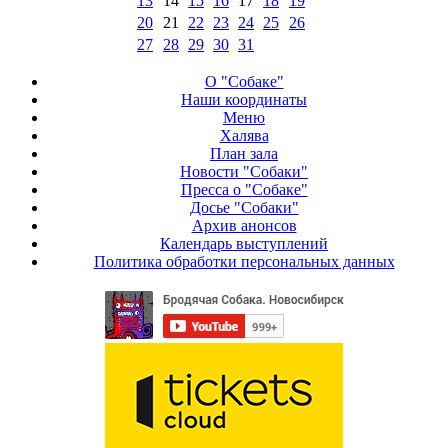
13
14
15
16
17
18
19
20
21
22
23
24
25
26
27
28
29
30
31
О "Собаке"
Наши координаты
Меню
Халява
План зала
Новости "Собаки"
Пресса о "Собаке"
Досье "Собаки"
Архив анонсов
Календарь выступлений
Политика обработки персональных данных