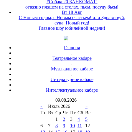
#Собаке20 БАНКОМАТ!
отвязно пляшем на столах, пьем, посуду бьем!
Вт 18 Авг
С Новым годом, с Новым счастьем! или Здравствуй,
сука, Новый год!
Главное шоу юбилейной недели!
Главная
.
Театральное кабаре
.
Музыкальное кабаре
.
Литературное кабаре
.
Интеллектуальное кабаре
09
.
08
.
2026
«
Июль 2026
»
Пн
Вт
Ср
Чт
Пт
Сб
Вс
1
2
3
4
5
6
7
8
9
10
11
12