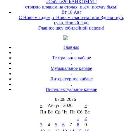
#Собаке20 БАНКОМАТ!
отвязно пляшем на столах, пьем, посуду бьем!
Вт 18 Авг
С Новым годом, с Новым счастьем! или Здравствуй,
сука, Новый год!
Главное шоу юбилейной недели!
Главная
.
Театральное кабаре
.
Музыкальное кабаре
.
Литературное кабаре
.
Интеллектуальное кабаре
07
.
08
.
2026
«
Август 2026
»
Пн
Вт
Ср
Чт
Пт
Сб
Вс
1
2
3
4
5
6
7
8
9