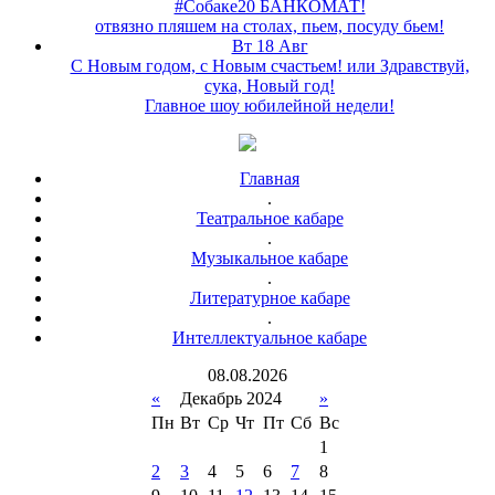
#Собаке20 БАНКОМАТ!
отвязно пляшем на столах, пьем, посуду бьем!
Вт 18 Авг
С Новым годом, с Новым счастьем! или Здравствуй,
сука, Новый год!
Главное шоу юбилейной недели!
Главная
.
Театральное кабаре
.
Музыкальное кабаре
.
Литературное кабаре
.
Интеллектуальное кабаре
08
.
08
.
2026
«
Декабрь 2024
»
Пн
Вт
Ср
Чт
Пт
Сб
Вс
1
2
3
4
5
6
7
8