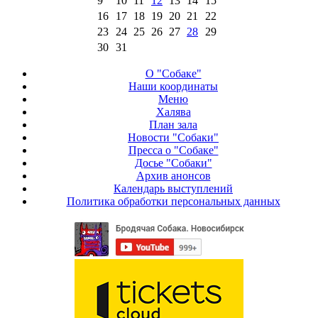
9
10
11
12
13
14
15
16
17
18
19
20
21
22
23
24
25
26
27
28
29
30
31
О "Собаке"
Наши координаты
Меню
Халява
План зала
Новости "Собаки"
Пресса о "Собаке"
Досье "Собаки"
Архив анонсов
Календарь выступлений
Политика обработки персональных данных