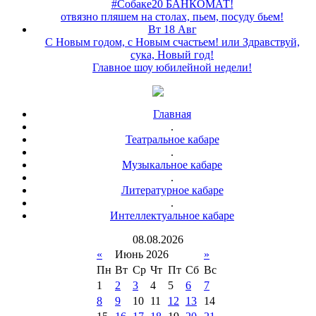
#Собаке20 БАНКОМАТ!
отвязно пляшем на столах, пьем, посуду бьем!
Вт 18 Авг
С Новым годом, с Новым счастьем! или Здравствуй,
сука, Новый год!
Главное шоу юбилейной недели!
Главная
.
Театральное кабаре
.
Музыкальное кабаре
.
Литературное кабаре
.
Интеллектуальное кабаре
08
.
08
.
2026
«
Июнь 2026
»
Пн
Вт
Ср
Чт
Пт
Сб
Вс
1
2
3
4
5
6
7
8
9
10
11
12
13
14