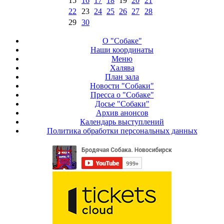
15
16
17
18
19
20
21
22
23
24
25
26
27
28
29
30
О "Собаке"
Наши координаты
Меню
Халява
План зала
Новости "Собаки"
Пресса о "Собаке"
Досье "Собаки"
Архив анонсов
Календарь выступлений
Политика обработки персональных данных