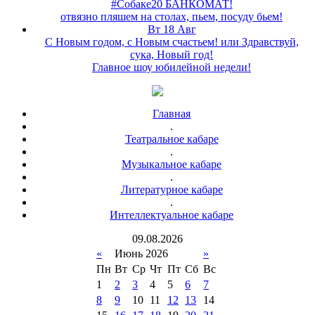
#Собаке20 БАНКОМАТ!
отвязно пляшем на столах, пьем, посуду бьем!
Вт 18 Авг
С Новым годом, с Новым счастьем! или Здравствуй,
сука, Новый год!
Главное шоу юбилейной недели!
Главная
.
Театральное кабаре
.
Музыкальное кабаре
.
Литературное кабаре
.
Интеллектуальное кабаре
09
.
08
.
2026
«
Июнь 2026
»
Пн
Вт
Ср
Чт
Пт
Сб
Вс
1
2
3
4
5
6
7
8
9
10
11
12
13
14