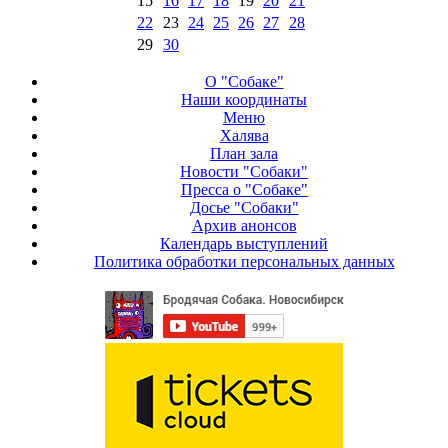
15
16
17
18
19
20
21
22
23
24
25
26
27
28
29
30
О "Собаке"
Наши координаты
Меню
Халява
План зала
Новости "Собаки"
Пресса о "Собаке"
Досье "Собаки"
Архив анонсов
Календарь выступлений
Политика обработки персональных данных