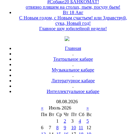
#Собаке20 БАНКОМАТ!
отвязно пляшем на столах, пьем, посуду бьем!
Вт 18 Авг
С Новым годом, с Новым счастьем! или Здравствуй,
сука, Новый год!
Главное шоу юбилейной недели!
Главная
.
Театральное кабаре
.
Музыкальное кабаре
.
Литературное кабаре
.
Интеллектуальное кабаре
08
.
08
.
2026
«
Июль 2026
»
Пн
Вт
Ср
Чт
Пт
Сб
Вс
1
2
3
4
5
6
7
8
9
10
11
12