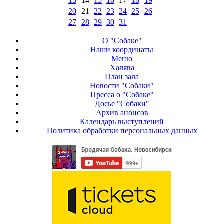
13
14
15
16
17
18
19
20
21
22
23
24
25
26
27
28
29
30
31
О "Собаке"
Наши координаты
Меню
Халява
План зала
Новости "Собаки"
Пресса о "Собаке"
Досье "Собаки"
Архив анонсов
Календарь выступлений
Политика обработки персональных данных