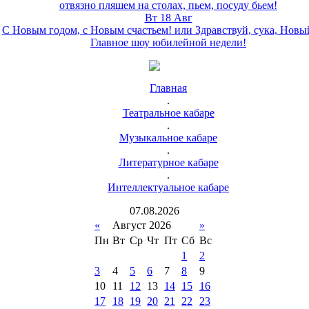
отвязно пляшем на столах, пьем, посуду бьем!
Вт 18 Авг
С Новым годом, с Новым счастьем! или Здравствуй, сука, Новы
Главное шоу юбилейной недели!
Главная
.
Театральное кабаре
.
Музыкальное кабаре
.
Литературное кабаре
.
Интеллектуальное кабаре
07
.
08
.
2026
«
Август 2026
»
Пн
Вт
Ср
Чт
Пт
Сб
Вс
1
2
3
4
5
6
7
8
9
10
11
12
13
14
15
16
17
18
19
20
21
22
23