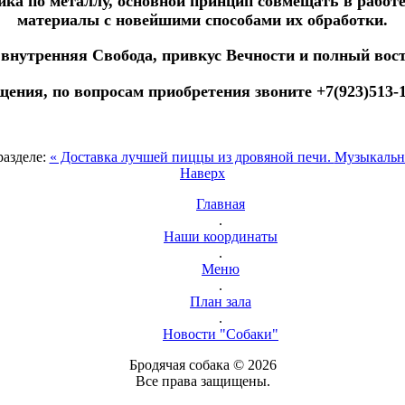
ика по металлу, основной принцип совмещать в работ
материалы с новейшими способами их обработки.
нутренняя Свобода, привкус Вечности и полный востор
щения, по вопросам приобретения звоните +7(923)513-
разделе:
« Доставка лучшей пиццы из дровяной печи.
Музыкальн
Наверх
Главная
.
Наши координаты
.
Меню
.
План зала
.
Новости "Собаки"
Бродячая собака © 2026
Все права защищены.