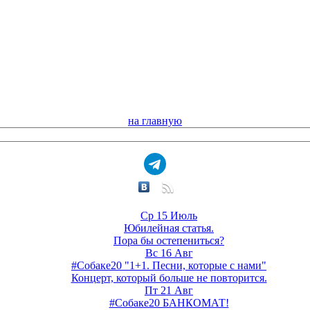
на главную
Ср 15 Июль
Юбилейная статья.
Пора бы остепениться?
Вс 16 Авг
#Собаке20 "1+1. Песни, которые с нами"
Концерт, который больше не повторится.
Пт 21 Авг
#Собаке20 БАНКОМАТ!