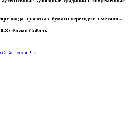
е аутентичные кузнечные традиции и современные
г когда проекты с бумаги переходят в металл...
18-87 Роман Соболь.
ый Балконник!. »