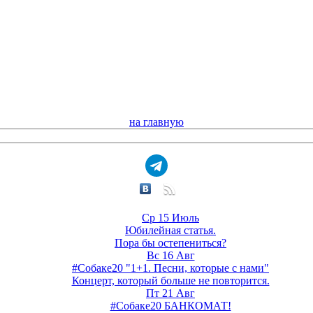
на главную
Ср 15 Июль
Юбилейная статья.
Пора бы остепениться?
Вс 16 Авг
#Собаке20 "1+1. Песни, которые с нами"
Концерт, который больше не повторится.
Пт 21 Авг
#Собаке20 БАНКОМАТ!