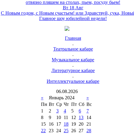
отвязно пляшем на столах, пьем, посуду бьем!
Вт 18 Авг
С Новым годом, с Новым счастьем! или Здравствуй, сука, Новы
Главное шоу юбилейной недели!
Главная
.
Театральное кабаре
.
Музыкальное кабаре
.
Литературное кабаре
.
Интеллектуальное кабаре
06
.
08
.
2026
«
Январь 2024
»
Пн
Вт
Ср
Чт
Пт
Сб
Вс
1
2
3
4
5
6
7
8
9
10
11
12
13
14
15
16
17
18
19
20
21
22
23
24
25
26
27
28