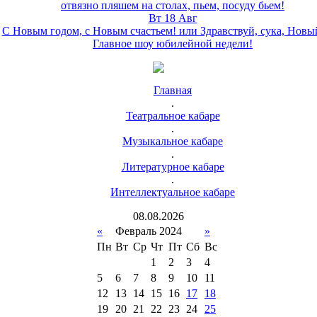
отвязно пляшем на столах, пьем, посуду бьем!
Вт 18 Авг
С Новым годом, с Новым счастьем! или Здравствуй, сука, Новы
Главное шоу юбилейной недели!
Главная
.
Театральное кабаре
.
Музыкальное кабаре
.
Литературное кабаре
.
Интеллектуальное кабаре
08
.
08
.
2026
«
Февраль 2024
»
Пн
Вт
Ср
Чт
Пт
Сб
Вс
1
2
3
4
5
6
7
8
9
10
11
12
13
14
15
16
17
18
19
20
21
22
23
24
25