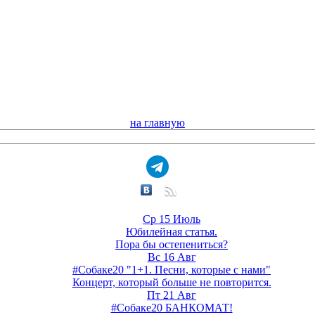
на главную
Ср 15 Июль
Юбилейная статья.
Пора бы остепениться?
Вс 16 Авг
#Собаке20 "1+1. Песни, которые с нами"
Концерт, который больше не повторится.
Пт 21 Авг
#Собаке20 БАНКОМАТ!