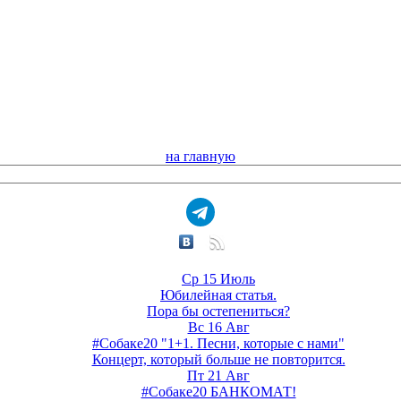
на главную
Ср 15 Июль
Юбилейная статья.
Пора бы остепениться?
Вс 16 Авг
#Собаке20 "1+1. Песни, которые с нами"
Концерт, который больше не повторится.
Пт 21 Авг
#Собаке20 БАНКОМАТ!