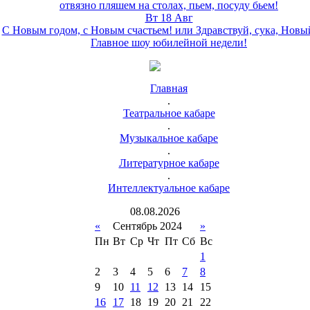
отвязно пляшем на столах, пьем, посуду бьем!
Вт 18 Авг
С Новым годом, с Новым счастьем! или Здравствуй, сука, Новы
Главное шоу юбилейной недели!
Главная
.
Театральное кабаре
.
Музыкальное кабаре
.
Литературное кабаре
.
Интеллектуальное кабаре
08
.
08
.
2026
«
Сентябрь 2024
»
Пн
Вт
Ср
Чт
Пт
Сб
Вс
1
2
3
4
5
6
7
8
9
10
11
12
13
14
15
16
17
18
19
20
21
22