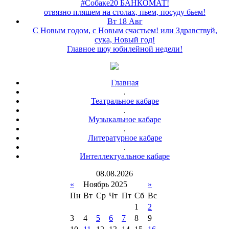
#Собаке20 БАНКОМАТ!
отвязно пляшем на столах, пьем, посуду бьем!
Вт 18 Авг
С Новым годом, с Новым счастьем! или Здравствуй,
сука, Новый год!
Главное шоу юбилейной недели!
Главная
.
Театральное кабаре
.
Музыкальное кабаре
.
Литературное кабаре
.
Интеллектуальное кабаре
08
.
08
.
2026
«
Ноябрь 2025
»
Пн
Вт
Ср
Чт
Пт
Сб
Вс
1
2
3
4
5
6
7
8
9