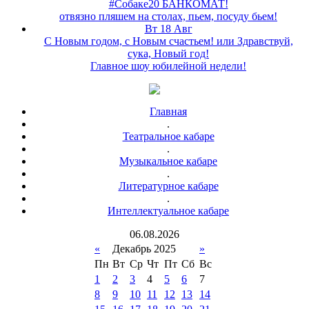
#Собаке20 БАНКОМАТ!
отвязно пляшем на столах, пьем, посуду бьем!
Вт 18 Авг
С Новым годом, с Новым счастьем! или Здравствуй,
сука, Новый год!
Главное шоу юбилейной недели!
Главная
.
Театральное кабаре
.
Музыкальное кабаре
.
Литературное кабаре
.
Интеллектуальное кабаре
06
.
08
.
2026
«
Декабрь 2025
»
Пн
Вт
Ср
Чт
Пт
Сб
Вс
1
2
3
4
5
6
7
8
9
10
11
12
13
14