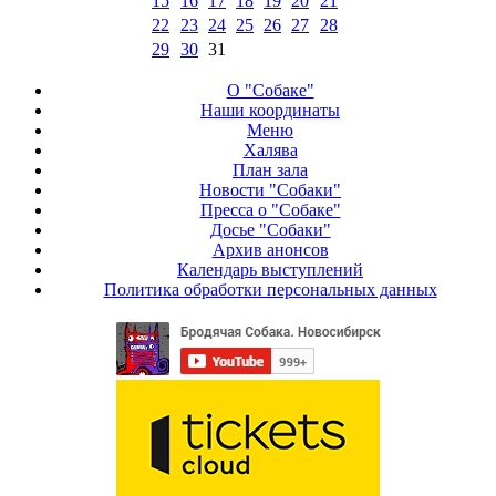
15
16
17
18
19
20
21
22
23
24
25
26
27
28
29
30
31
О "Собаке"
Наши координаты
Меню
Халява
План зала
Новости "Собаки"
Пресса о "Собаке"
Досье "Собаки"
Архив анонсов
Календарь выступлений
Политика обработки персональных данных