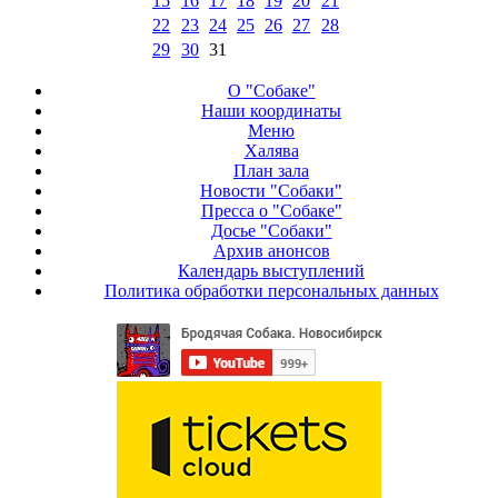
15
16
17
18
19
20
21
22
23
24
25
26
27
28
29
30
31
О "Собаке"
Наши координаты
Меню
Халява
План зала
Новости "Собаки"
Пресса о "Собаке"
Досье "Собаки"
Архив анонсов
Календарь выступлений
Политика обработки персональных данных