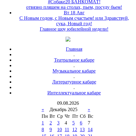
#Собаке20 БАНКОМАТ!
отвязно пляшем на столах, пьем, посуду бьем!
Вт 18 Авг
С Новым годом, с Новым счастьем! или Здравствуй,
сука, Новый год!
Главное шоу юбилейной недели!
Главная
.
Театральное кабаре
.
Музыкальное кабаре
.
Литературное кабаре
.
Интеллектуальное кабаре
09
.
08
.
2026
«
Декабрь 2025
»
Пн
Вт
Ср
Чт
Пт
Сб
Вс
1
2
3
4
5
6
7
8
9
10
11
12
13
14