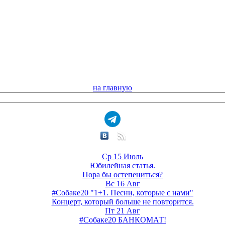
на главную
Ср 15 Июль
Юбилейная статья.
Пора бы остепениться?
Вс 16 Авг
#Собаке20 "1+1. Песни, которые с нами"
Концерт, который больше не повторится.
Пт 21 Авг
#Собаке20 БАНКОМАТ!