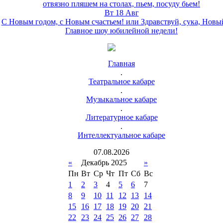
отвязно пляшем на столах, пьем, посуду бьем!
Вт 18 Авг
С Новым годом, с Новым счастьем! или Здравствуй, сука, Новы
Главное шоу юбилейной недели!
Главная
.
Театральное кабаре
.
Музыкальное кабаре
.
Литературное кабаре
.
Интеллектуальное кабаре
07
.
08
.
2026
«
Декабрь 2025
»
Пн
Вт
Ср
Чт
Пт
Сб
Вс
1
2
3
4
5
6
7
8
9
10
11
12
13
14
15
16
17
18
19
20
21
22
23
24
25
26
27
28