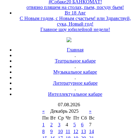
#Собаке20 БАНКОМАТ!
отвязно пляшем на столах, пьем, посуду бьем!
Вт 18 Авг
С Новым годом, с Новым счастьем! или Здравствуй,
сука, Новый год!
Главное шоу юбилейной недели!
Главная
.
Театральное кабаре
.
Музыкальное кабаре
.
Литературное кабаре
.
Интеллектуальное кабаре
07
.
08
.
2026
«
Декабрь 2025
»
Пн
Вт
Ср
Чт
Пт
Сб
Вс
1
2
3
4
5
6
7
8
9
10
11
12
13
14