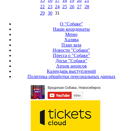
15
16
17
18
19
20
21
22
23
24
25
26
27
28
29
30
31
О "Собаке"
Наши координаты
Меню
Халява
План зала
Новости "Собаки"
Пресса о "Собаке"
Досье "Собаки"
Архив анонсов
Календарь выступлений
Политика обработки персональных данных