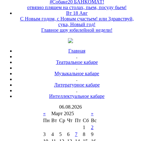
#Собаке20 БАНКОМАТ!
отвязно пляшем на столах, пьем, посуду бьем!
Вт 18 Авг
С Новым годом, с Новым счастьем! или Здравствуй,
сука, Новый год!
Главное шоу юбилейной недели!
Главная
.
Театральное кабаре
.
Музыкальное кабаре
.
Литературное кабаре
.
Интеллектуальное кабаре
06
.
08
.
2026
«
Март 2025
»
Пн
Вт
Ср
Чт
Пт
Сб
Вс
1
2
3
4
5
6
7
8
9