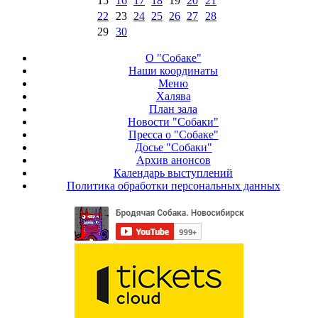
15
16
17
18
19
20
21
22
23
24
25
26
27
28
29
30
О "Собаке"
Наши координаты
Меню
Халява
План зала
Новости "Собаки"
Пресса о "Собаке"
Досье "Собаки"
Архив анонсов
Календарь выступлений
Политика обработки персональных данных