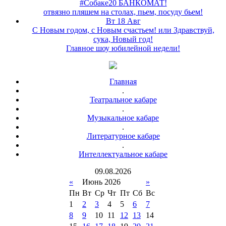
#Собаке20 БАНКОМАТ!
отвязно пляшем на столах, пьем, посуду бьем!
Вт 18 Авг
С Новым годом, с Новым счастьем! или Здравствуй,
сука, Новый год!
Главное шоу юбилейной недели!
Главная
.
Театральное кабаре
.
Музыкальное кабаре
.
Литературное кабаре
.
Интеллектуальное кабаре
09
.
08
.
2026
«
Июнь 2026
»
Пн
Вт
Ср
Чт
Пт
Сб
Вс
1
2
3
4
5
6
7
8
9
10
11
12
13
14