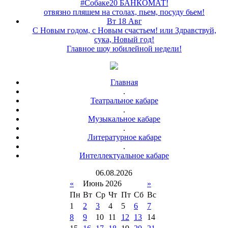
#Собаке20 БАНКОМАТ!
отвязно пляшем на столах, пьем, посуду бьем!
Вт 18 Авг
С Новым годом, с Новым счастьем! или Здравствуй,
сука, Новый год!
Главное шоу юбилейной недели!
Главная
.
Театральное кабаре
.
Музыкальное кабаре
.
Литературное кабаре
.
Интеллектуальное кабаре
06
.
08
.
2026
«
Июнь 2026
»
Пн
Вт
Ср
Чт
Пт
Сб
Вс
1
2
3
4
5
6
7
8
9
10
11
12
13
14