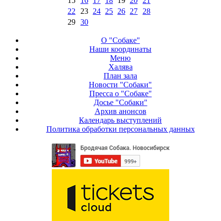
15
16
17
18
19
20
21
22
23
24
25
26
27
28
29
30
О "Собаке"
Наши координаты
Меню
Халява
План зала
Новости "Собаки"
Пресса о "Собаке"
Досье "Собаки"
Архив анонсов
Календарь выступлений
Политика обработки персональных данных