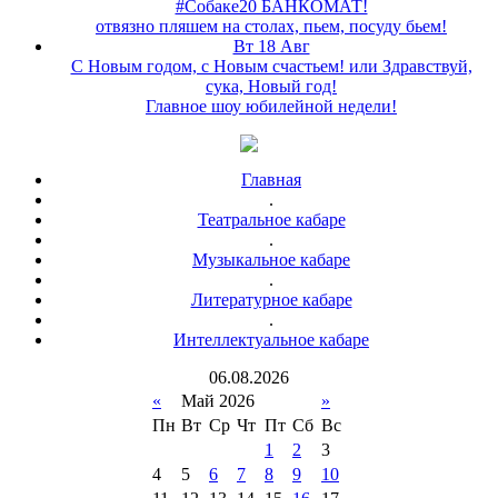
#Собаке20 БАНКОМАТ!
отвязно пляшем на столах, пьем, посуду бьем!
Вт 18 Авг
С Новым годом, с Новым счастьем! или Здравствуй,
сука, Новый год!
Главное шоу юбилейной недели!
Главная
.
Театральное кабаре
.
Музыкальное кабаре
.
Литературное кабаре
.
Интеллектуальное кабаре
06
.
08
.
2026
«
Май 2026
»
Пн
Вт
Ср
Чт
Пт
Сб
Вс
1
2
3
4
5
6
7
8
9
10