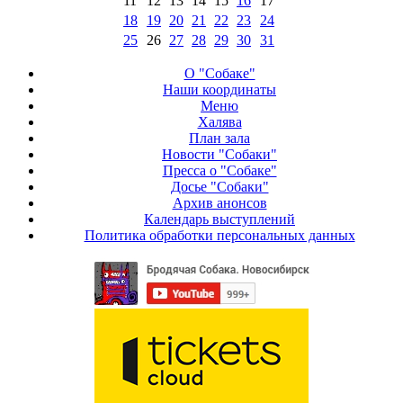
11
12
13
14
15
16
17
18
19
20
21
22
23
24
25
26
27
28
29
30
31
О "Собаке"
Наши координаты
Меню
Халява
План зала
Новости "Собаки"
Пресса о "Собаке"
Досье "Собаки"
Архив анонсов
Календарь выступлений
Политика обработки персональных данных