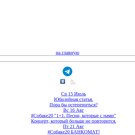
на главную
Ср 15 Июль
Юбилейная статья.
Пора бы остепениться?
Вс 16 Авг
#Собаке20 "1+1. Песни, которые с нами"
Концерт, который больше не повторится.
Пт 21 Авг
#Собаке20 БАНКОМАТ!