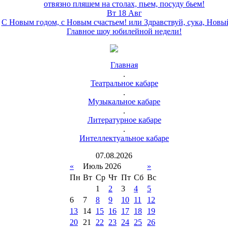
отвязно пляшем на столах, пьем, посуду бьем!
Вт 18 Авг
С Новым годом, с Новым счастьем! или Здравствуй, сука, Новы
Главное шоу юбилейной недели!
Главная
.
Театральное кабаре
.
Музыкальное кабаре
.
Литературное кабаре
.
Интеллектуальное кабаре
07
.
08
.
2026
«
Июль 2026
»
Пн
Вт
Ср
Чт
Пт
Сб
Вс
1
2
3
4
5
6
7
8
9
10
11
12
13
14
15
16
17
18
19
20
21
22
23
24
25
26