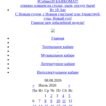
#Собаке20 БАНКОМАТ!
отвязно пляшем на столах, пьем, посуду бьем!
Вт 18 Авг
С Новым годом, с Новым счастьем! или Здравствуй,
сука, Новый год!
Главное шоу юбилейной недели!
Главная
.
Театральное кабаре
.
Музыкальное кабаре
.
Литературное кабаре
.
Интеллектуальное кабаре
08
.
08
.
2026
«
Июль 2026
»
Пн
Вт
Ср
Чт
Пт
Сб
Вс
1
2
3
4
5
6
7
8
9
10
11
12