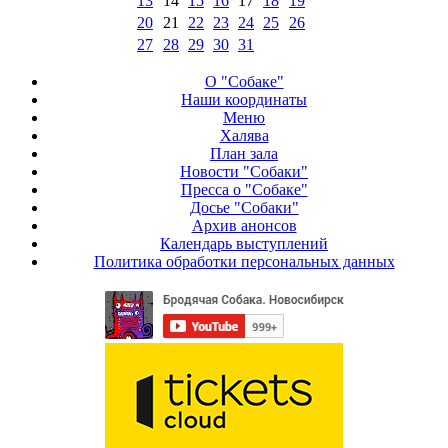
13
14
15
16
17
18
19
20
21
22
23
24
25
26
27
28
29
30
31
О "Собаке"
Наши координаты
Меню
Халява
План зала
Новости "Собаки"
Пресса о "Собаке"
Досье "Собаки"
Архив анонсов
Календарь выступлений
Политика обработки персональных данных