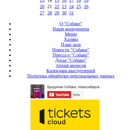
13
14
15
16
17
18
19
20
21
22
23
24
25
26
27
28
29
30
31
О "Собаке"
Наши координаты
Меню
Халява
План зала
Новости "Собаки"
Пресса о "Собаке"
Досье "Собаки"
Архив анонсов
Календарь выступлений
Политика обработки персональных данных