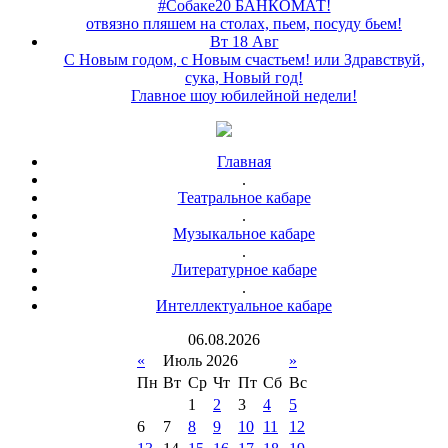
#Собаке20 БАНКОМАТ!
отвязно пляшем на столах, пьем, посуду бьем!
Вт 18 Авг
С Новым годом, с Новым счастьем! или Здравствуй,
сука, Новый год!
Главное шоу юбилейной недели!
Главная
.
Театральное кабаре
.
Музыкальное кабаре
.
Литературное кабаре
.
Интеллектуальное кабаре
06
.
08
.
2026
«
Июль 2026
»
Пн
Вт
Ср
Чт
Пт
Сб
Вс
1
2
3
4
5
6
7
8
9
10
11
12