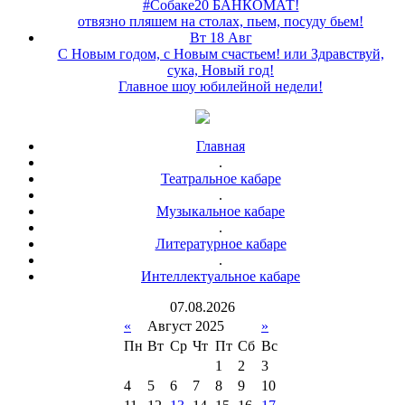
#Собаке20 БАНКОМАТ!
отвязно пляшем на столах, пьем, посуду бьем!
Вт 18 Авг
С Новым годом, с Новым счастьем! или Здравствуй,
сука, Новый год!
Главное шоу юбилейной недели!
Главная
.
Театральное кабаре
.
Музыкальное кабаре
.
Литературное кабаре
.
Интеллектуальное кабаре
07
.
08
.
2026
«
Август 2025
»
Пн
Вт
Ср
Чт
Пт
Сб
Вс
1
2
3
4
5
6
7
8
9
10