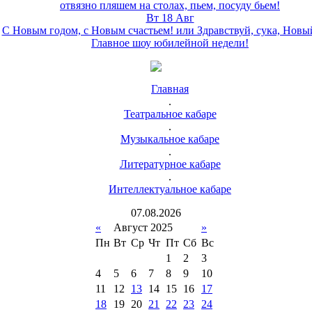
отвязно пляшем на столах, пьем, посуду бьем!
Вт 18 Авг
С Новым годом, с Новым счастьем! или Здравствуй, сука, Новы
Главное шоу юбилейной недели!
Главная
.
Театральное кабаре
.
Музыкальное кабаре
.
Литературное кабаре
.
Интеллектуальное кабаре
07
.
08
.
2026
«
Август 2025
»
Пн
Вт
Ср
Чт
Пт
Сб
Вс
1
2
3
4
5
6
7
8
9
10
11
12
13
14
15
16
17
18
19
20
21
22
23
24