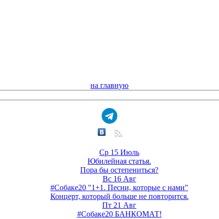
на главную
Ср 15 Июль
Юбилейная статья.
Пора бы остепениться?
Вс 16 Авг
#Собаке20 "1+1. Песни, которые с нами"
Концерт, который больше не повторится.
Пт 21 Авг
#Собаке20 БАНКОМАТ!