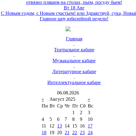
отвязно пляшем на столах, пьем, посуду бьем!
Вт 18 Авг
С Новым годом, с Новым счастьем! или Здравствуй, сука, Новы
Главное шоу юбилейной недели!
Главная
.
Театральное кабаре
.
Музыкальное кабаре
.
Литературное кабаре
.
Интеллектуальное кабаре
06
.
08
.
2026
«
Август 2025
»
Пн
Вт
Ср
Чт
Пт
Сб
Вс
1
2
3
4
5
6
7
8
9
10
11
12
13
14
15
16
17
18
19
20
21
22
23
24