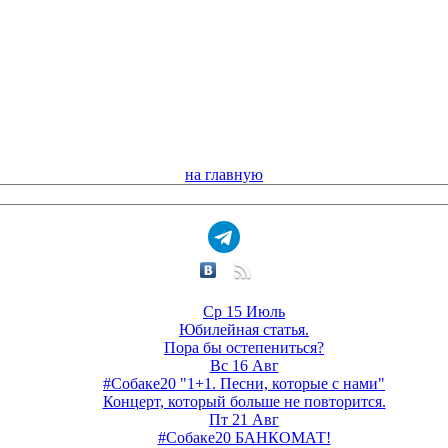
на главную
Ср 15 Июль
Юбилейная статья.
Пора бы остепениться?
Вс 16 Авг
#Собаке20 "1+1. Песни, которые с нами"
Концерт, который больше не повторится.
Пт 21 Авг
#Собаке20 БАНКОМАТ!