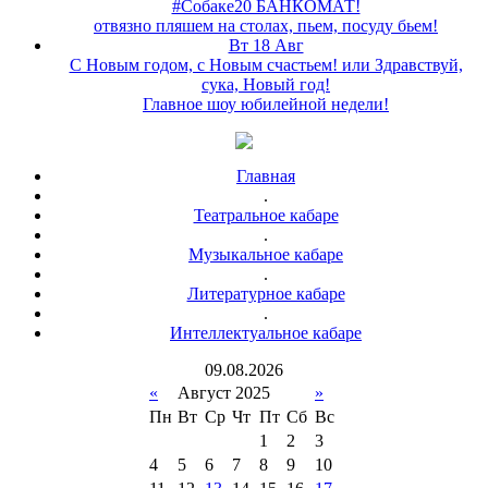
#Собаке20 БАНКОМАТ!
отвязно пляшем на столах, пьем, посуду бьем!
Вт 18 Авг
С Новым годом, с Новым счастьем! или Здравствуй,
сука, Новый год!
Главное шоу юбилейной недели!
Главная
.
Театральное кабаре
.
Музыкальное кабаре
.
Литературное кабаре
.
Интеллектуальное кабаре
09
.
08
.
2026
«
Август 2025
»
Пн
Вт
Ср
Чт
Пт
Сб
Вс
1
2
3
4
5
6
7
8
9
10