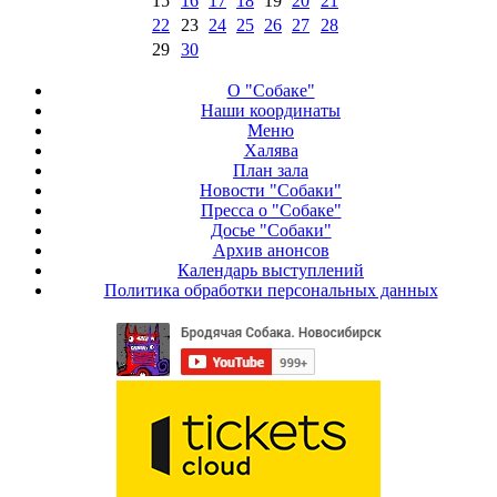
15
16
17
18
19
20
21
22
23
24
25
26
27
28
29
30
О "Собаке"
Наши координаты
Меню
Халява
План зала
Новости "Собаки"
Пресса о "Собаке"
Досье "Собаки"
Архив анонсов
Календарь выступлений
Политика обработки персональных данных