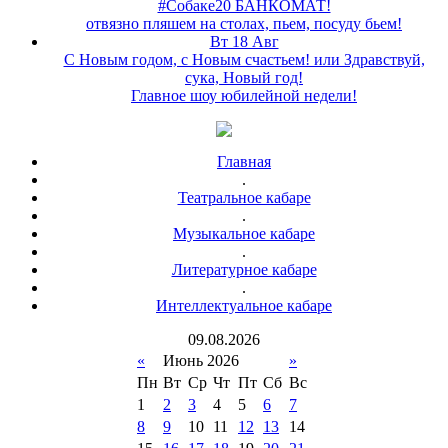
#Собаке20 БАНКОМАТ!
отвязно пляшем на столах, пьем, посуду бьем!
Вт 18 Авг
С Новым годом, с Новым счастьем! или Здравствуй,
сука, Новый год!
Главное шоу юбилейной недели!
Главная
.
Театральное кабаре
.
Музыкальное кабаре
.
Литературное кабаре
.
Интеллектуальное кабаре
09
.
08
.
2026
«
Июнь 2026
»
Пн
Вт
Ср
Чт
Пт
Сб
Вс
1
2
3
4
5
6
7
8
9
10
11
12
13
14