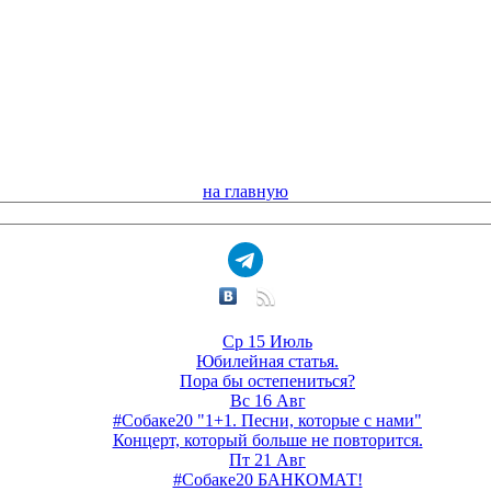
на главную
Ср 15 Июль
Юбилейная статья.
Пора бы остепениться?
Вс 16 Авг
#Собаке20 "1+1. Песни, которые с нами"
Концерт, который больше не повторится.
Пт 21 Авг
#Собаке20 БАНКОМАТ!