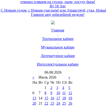
отвязно пляшем на столах, пьем, посуду бьем!
Вт 18 Авг
С Новым годом, с Новым счастьем! или Здравствуй, сука, Новы
Главное шоу юбилейной недели!
Главная
.
Театральное кабаре
.
Музыкальное кабаре
.
Литературное кабаре
.
Интеллектуальное кабаре
06
.
08
.
2026
«
Июль 2026
»
Пн
Вт
Ср
Чт
Пт
Сб
Вс
1
2
3
4
5
6
7
8
9
10
11
12
13
14
15
16
17
18
19
20
21
22
23
24
25
26