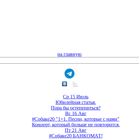
на главную
Ср 15 Июль
Юбилейная статья.
Пора бы остепениться?
Вс 16 Авг
#Собаке20 "1+1. Песни, которые с нами"
Концерт, который больше не повторится.
Пт 21 Авг
#Собаке20 БАНКОМАТ!