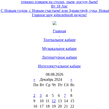
отвязно пляшем на столах, пьем, посуду бьем!
Вт 18 Авг
С Новым годом, с Новым счастьем! или Здравствуй, сука, Новы
Главное шоу юбилейной недели!
Главная
.
Театральное кабаре
.
Музыкальное кабаре
.
Литературное кабаре
.
Интеллектуальное кабаре
08
.
08
.
2026
«
Декабрь 2024
»
Пн
Вт
Ср
Чт
Пт
Сб
Вс
1
2
3
4
5
6
7
8
9
10
11
12
13
14
15
16
17
18
19
20
21
22