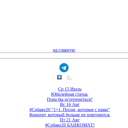
на главную
Ср 15 Июль
Юбилейная статья.
Пора бы остепениться?
Вс 16 Авг
#Собаке20 "1+1. Песни, которые с нами"
Концерт, который больше не повторится.
Пт 21 Авг
#Собаке20 БАНКОМАТ!