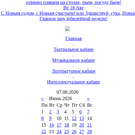
отвязно пляшем на столах, пьем, посуду бьем!
Вт 18 Авг
С Новым годом, с Новым счастьем! или Здравствуй, сука, Новы
Главное шоу юбилейной недели!
Главная
.
Театральное кабаре
.
Музыкальное кабаре
.
Литературное кабаре
.
Интеллектуальное кабаре
07
.
08
.
2026
«
Июнь 2026
»
Пн
Вт
Ср
Чт
Пт
Сб
Вс
1
2
3
4
5
6
7
8
9
10
11
12
13
14
15
16
17
18
19
20
21
22
23
24
25
26
27
28