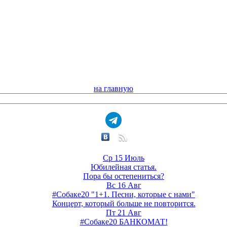
на главную
Ср 15 Июль
Юбилейная статья.
Пора бы остепениться?
Вс 16 Авг
#Собаке20 "1+1. Песни, которые с нами"
Концерт, который больше не повторится.
Пт 21 Авг
#Собаке20 БАНКОМАТ!