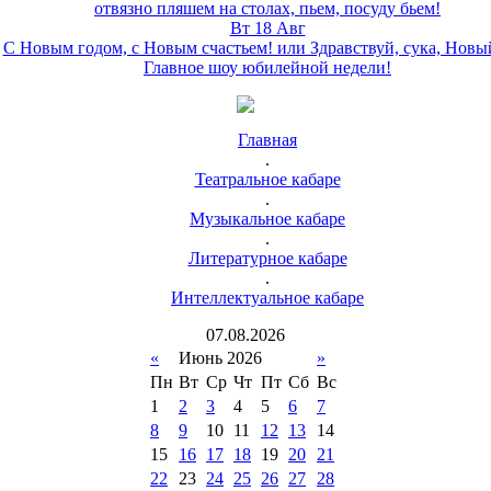
отвязно пляшем на столах, пьем, посуду бьем!
Вт 18 Авг
С Новым годом, с Новым счастьем! или Здравствуй, сука, Новы
Главное шоу юбилейной недели!
Главная
.
Театральное кабаре
.
Музыкальное кабаре
.
Литературное кабаре
.
Интеллектуальное кабаре
07
.
08
.
2026
«
Июнь 2026
»
Пн
Вт
Ср
Чт
Пт
Сб
Вс
1
2
3
4
5
6
7
8
9
10
11
12
13
14
15
16
17
18
19
20
21
22
23
24
25
26
27
28