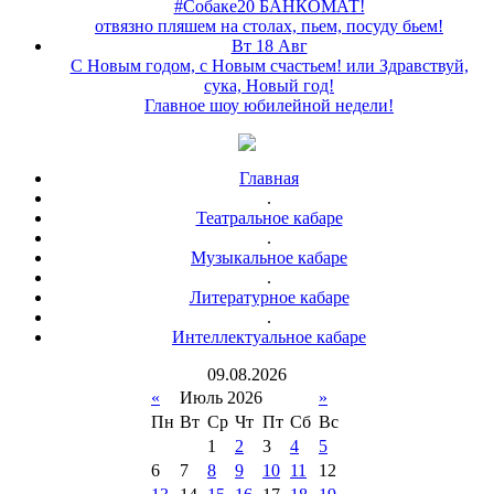
#Собаке20 БАНКОМАТ!
отвязно пляшем на столах, пьем, посуду бьем!
Вт 18 Авг
С Новым годом, с Новым счастьем! или Здравствуй,
сука, Новый год!
Главное шоу юбилейной недели!
Главная
.
Театральное кабаре
.
Музыкальное кабаре
.
Литературное кабаре
.
Интеллектуальное кабаре
09
.
08
.
2026
«
Июль 2026
»
Пн
Вт
Ср
Чт
Пт
Сб
Вс
1
2
3
4
5
6
7
8
9
10
11
12