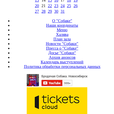
13
14
15
16
17
18
19
20
21
22
23
24
25
26
27
28
29
30
31
О "Собаке"
Наши координаты
Меню
Халява
План зала
Новости "Собаки"
Пресса о "Собаке"
Досье "Собаки"
Архив анонсов
Календарь выступлений
Политика обработки персональных данных