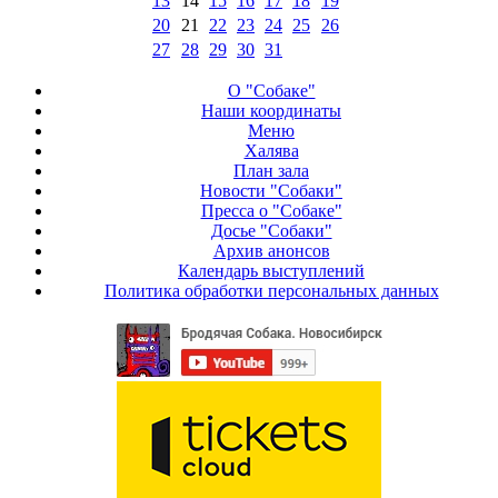
13
14
15
16
17
18
19
20
21
22
23
24
25
26
27
28
29
30
31
О "Собаке"
Наши координаты
Меню
Халява
План зала
Новости "Собаки"
Пресса о "Собаке"
Досье "Собаки"
Архив анонсов
Календарь выступлений
Политика обработки персональных данных