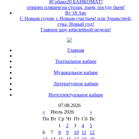
#Собаке20 БАНКОМАТ!
отвязно пляшем на столах, пьем, посуду бьем!
Вт 18 Авг
С Новым годом, с Новым счастьем! или Здравствуй,
сука, Новый год!
Главное шоу юбилейной недели!
Главная
.
Театральное кабаре
.
Музыкальное кабаре
.
Литературное кабаре
.
Интеллектуальное кабаре
07
.
08
.
2026
«
Июль 2026
»
Пн
Вт
Ср
Чт
Пт
Сб
Вс
1
2
3
4
5
6
7
8
9
10
11
12