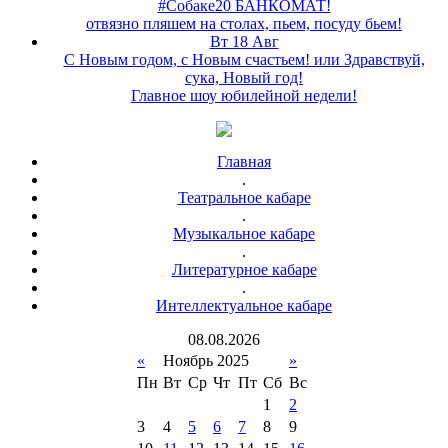
#Собаке20 БАНКОМАТ!
отвязно пляшем на столах, пьем, посуду бьем!
Вт 18 Авг
С Новым годом, с Новым счастьем! или Здравствуй,
сука, Новый год!
Главное шоу юбилейной недели!
Главная
.
Театральное кабаре
.
Музыкальное кабаре
.
Литературное кабаре
.
Интеллектуальное кабаре
08
.
08
.
2026
«
Ноябрь 2025
»
Пн
Вт
Ср
Чт
Пт
Сб
Вс
1
2
3
4
5
6
7
8
9