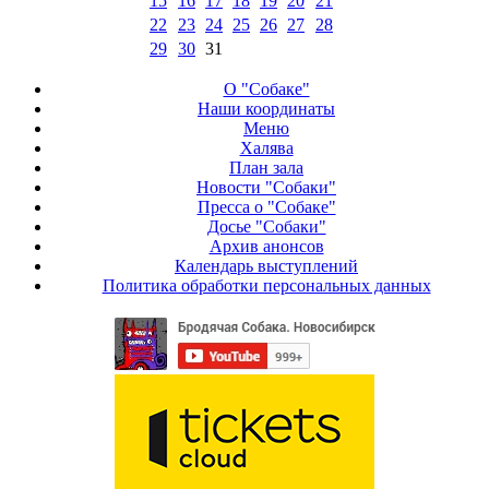
15
16
17
18
19
20
21
22
23
24
25
26
27
28
29
30
31
О "Собаке"
Наши координаты
Меню
Халява
План зала
Новости "Собаки"
Пресса о "Собаке"
Досье "Собаки"
Архив анонсов
Календарь выступлений
Политика обработки персональных данных