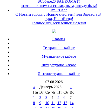
#Собаке20 БАНКОМАТ!
отвязно пляшем на столах, пьем, посуду бьем!
Вт 18 Авг
С Новым годом, с Новым счастьем! или Здравствуй,
сука, Новый год!
Главное шоу юбилейной недели!
Главная
.
Театральное кабаре
.
Музыкальное кабаре
.
Литературное кабаре
.
Интеллектуальное кабаре
07
.
08
.
2026
«
Декабрь 2025
»
Пн
Вт
Ср
Чт
Пт
Сб
Вс
1
2
3
4
5
6
7
8
9
10
11
12
13
14