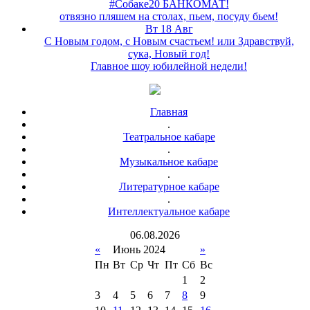
#Собаке20 БАНКОМАТ!
отвязно пляшем на столах, пьем, посуду бьем!
Вт 18 Авг
С Новым годом, с Новым счастьем! или Здравствуй,
сука, Новый год!
Главное шоу юбилейной недели!
Главная
.
Театральное кабаре
.
Музыкальное кабаре
.
Литературное кабаре
.
Интеллектуальное кабаре
06
.
08
.
2026
«
Июнь 2024
»
Пн
Вт
Ср
Чт
Пт
Сб
Вс
1
2
3
4
5
6
7
8
9