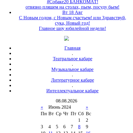
#Собаке20 БАНКОМАТ!
отвязно пляшем на столах, пьем, посуду бьем!
Вт 18 Авг
С Новым годом, с Новым счастьем! или Здравствуй,
сука, Новый год!
Главное шоу юбилейной недели!
Главная
.
Театральное кабаре
.
Музыкальное кабаре
.
Литературное кабаре
.
Интеллектуальное кабаре
08
.
08
.
2026
«
Июнь 2024
»
Пн
Вт
Ср
Чт
Пт
Сб
Вс
1
2
3
4
5
6
7
8
9