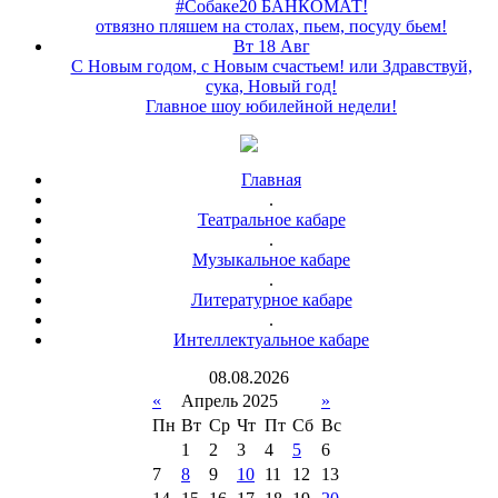
#Собаке20 БАНКОМАТ!
отвязно пляшем на столах, пьем, посуду бьем!
Вт 18 Авг
С Новым годом, с Новым счастьем! или Здравствуй,
сука, Новый год!
Главное шоу юбилейной недели!
Главная
.
Театральное кабаре
.
Музыкальное кабаре
.
Литературное кабаре
.
Интеллектуальное кабаре
08
.
08
.
2026
«
Апрель 2025
»
Пн
Вт
Ср
Чт
Пт
Сб
Вс
1
2
3
4
5
6
7
8
9
10
11
12
13