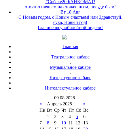
#Собаке20 БАНКОМАТ!
отвязно пляшем на столах, пьем, посуду бьем!
Вт 18 Авг
С Новым годом, с Новым счастьем! или Здравствуй,
сука, Новый год!
Главное шоу юбилейной недели!
Главная
.
Театральное кабаре
.
Музыкальное кабаре
.
Литературное кабаре
.
Интеллектуальное кабаре
09
.
08
.
2026
«
Апрель 2025
»
Пн
Вт
Ср
Чт
Пт
Сб
Вс
1
2
3
4
5
6
7
8
9
10
11
12
13