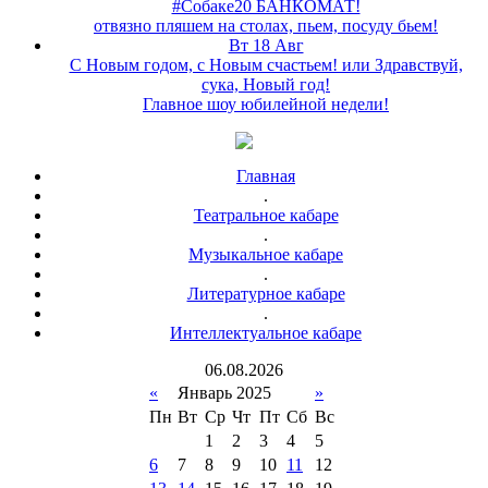
#Собаке20 БАНКОМАТ!
отвязно пляшем на столах, пьем, посуду бьем!
Вт 18 Авг
С Новым годом, с Новым счастьем! или Здравствуй,
сука, Новый год!
Главное шоу юбилейной недели!
Главная
.
Театральное кабаре
.
Музыкальное кабаре
.
Литературное кабаре
.
Интеллектуальное кабаре
06
.
08
.
2026
«
Январь 2025
»
Пн
Вт
Ср
Чт
Пт
Сб
Вс
1
2
3
4
5
6
7
8
9
10
11
12