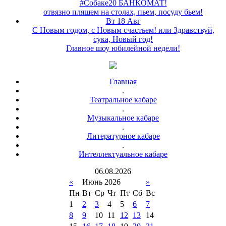
#Собаке20 БАНКОМАТ!
отвязно пляшем на столах, пьем, посуду бьем!
Вт 18 Авг
С Новым годом, с Новым счастьем! или Здравствуй,
сука, Новый год!
Главное шоу юбилейной недели!
Главная
.
Театральное кабаре
.
Музыкальное кабаре
.
Литературное кабаре
.
Интеллектуальное кабаре
06
.
08
.
2026
«
Июнь 2026
»
Пн
Вт
Ср
Чт
Пт
Сб
Вс
1
2
3
4
5
6
7
8
9
10
11
12
13
14