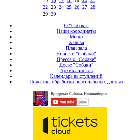
15
16
17
18
19
20
21
22
23
24
25
26
27
28
29
30
О "Собаке"
Наши координаты
Меню
Халява
План зала
Новости "Собаки"
Пресса о "Собаке"
Досье "Собаки"
Архив анонсов
Календарь выступлений
Политика обработки персональных данных